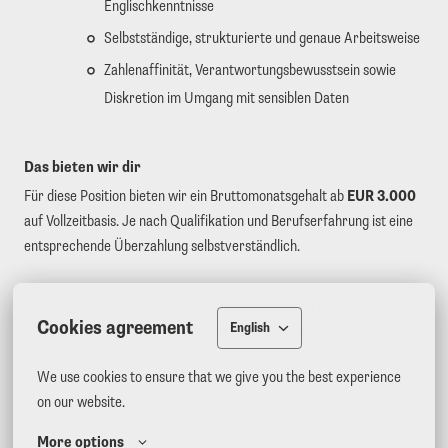
Englischkenntnisse
Selbstständige, strukturierte und genaue Arbeitsweise
Zahlenaffinität, Verantwortungsbewusstsein sowie
Diskretion im Umgang mit sensiblen Daten
Das bieten wir dir
Für diese Position bieten wir ein Bruttomonatsgehalt ab
EUR 3.000
auf Vollzeitbasis. Je nach Qualifikation und Berufserfahrung ist eine
entsprechende Überzahlung selbstverständlich.
Wir freuen uns darauf, dich kennenzulernen und gemeinsam
Cookies agreement
English
die Zukunft unseres Finance-Bereichs aktiv mitzugestalten.
We use cookies to ensure that we give you the best experience 
on our website.
More options