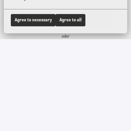
Bewerben
Agree to necessary
Agree to all
oder
Apply with Indeed
nicht verfügbar
Cookies aktualisieren
Job teilen
Dein Abenteuer beginnt hier.